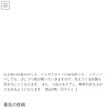
コ
ナ
ン
ビ
テ
ゲ
ン
ー
2026年4月
ツ
シ
へ
ョ
ス
ン
HOME
2026年4月
キ
に
ッ
移
プ
動
4月 1, 2026
新製品情報
irodori タッチアップヘアカラー
生え際の白髪をかくす、マスカラタイプの染毛料です。 シャンプ
ーしても、少しづつ色が残っていきますので、生えてくる白髪も
目立ちにくくなります。 また、うねりをケアし、根本の立ち上が
りも出るようになります。 色は3色：①ライ […]
最近の投稿